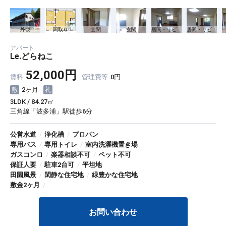
ー
外観
間取り
玄関
玄関
居間・リビング
居間・リビング
アパート
Le.どらねこ
52,000円
賃料
管理費等
0円
2ヶ月
3LDK / 84.27㎡
三角線「波多浦」駅徒歩6分
公営水道
/
浄化槽
/
プロパン
専用バス
/
専用トイレ
/
室内洗濯機置き場
ガスコンロ
/
楽器相談不可
/
ペット不可
保証人要
/
駐車2台可
/
平坦地
田園風景
/
閑静な住宅地
/
緑豊かな住宅地
敷金2ヶ月
/
お問い合わせ