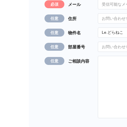
メール
必須
住所
任意
物件名
任意
部屋番号
任意
ご相談内容
任意