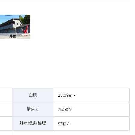
外観
面積
28.09㎡～
階建て
2階建て
駐車場/駐輪場
空有 / -