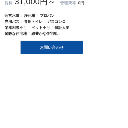
31,000円～
賃料
管理費等
0円
/
/
公営水道
浄化槽
プロパン
/
/
専用バス
専用トイレ
ガスコンロ
/
/
楽器相談不可
ペット不可
保証人要
/
/
閑静な住宅地
緑豊かな住宅地
お問い合わせ