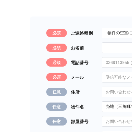
ご連絡種別
必須
お名前
必須
電話番号
必須
メール
必須
住所
任意
物件名
任意
部屋番号
任意