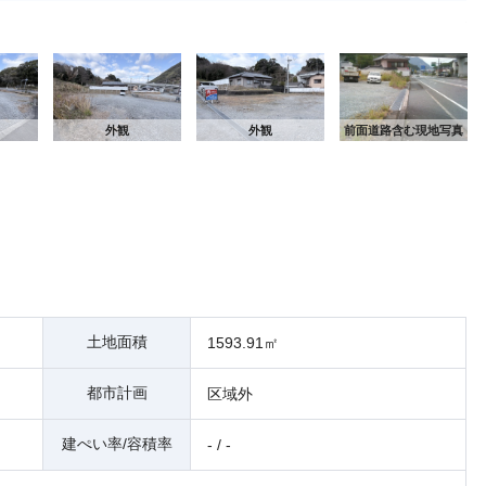
外
外観
外観
前面道路含む現地写真
土地面積
1593.91㎡
都市計画
区域外
建ぺい率/容積率
- / -