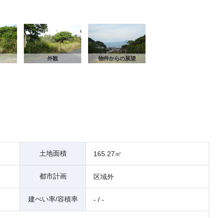
外
外観
物件からの展望
土地面積
165.27㎡
都市計画
区域外
建ぺい率/容積率
- / -