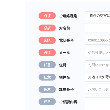
ご連絡種別
必須
お名前
必須
電話番号
必須
メール
必須
住所
任意
物件名
任意
部屋番号
任意
ご相談内容
任意