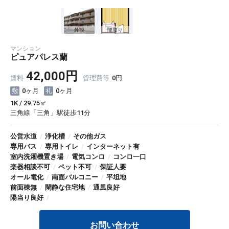
外観
間取り
マンション
ピュアパレス蘭
42,000円
賃料
管理費等
0円
0ヶ月
0ヶ月
1K / 29.75㎡
三角線「三角」駅徒歩11分
公営水道
/
浄化槽
/
その他ガス
専用バス
/
専用トイレ
/
インターネット有
室内洗濯機置き場
/
電気コンロ
/
コンロ一口
楽器相談不可
/
ペット不可
/
保証人要
オール電化
/
南面バルコニー
/
平坦地
前面棟無
/
閑静な住宅地
/
通風良好
陽当り良好
/
お問い合わせ