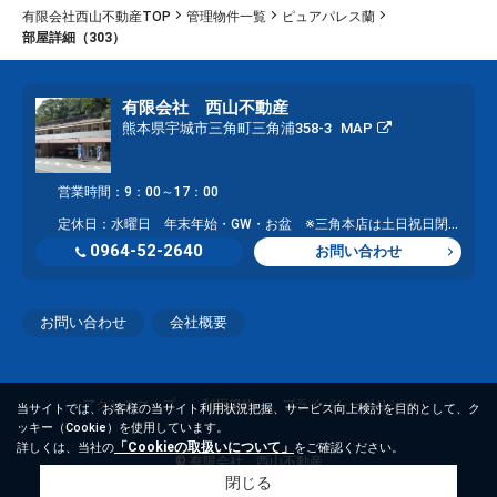
有限会社西山不動産TOP
管理物件一覧
ピュアパレス蘭
部屋詳細（303）
有限会社 西山不動産
熊本県宇城市三角町三角浦358-3
MAP
営業時間：9：00～17：00
定休日：水曜日 年末年始・GW・お盆 ※三角本店は土日祝日閉店し、大矢野店にて営業
0964-52-2640
お問い合わせ
お問い合わせ
会社概要
アクセスマップ
利用規約
プライバシーポリシー
当サイトでは、お客様の当サイト利用状況把握、サービス向上検討を目的として、ク
ッキー（Cookie）を使用しています。
「Cookieの取扱いについて」
詳しくは、当社の
をご確認ください。
© 有限会社 西山不動産
閉じる